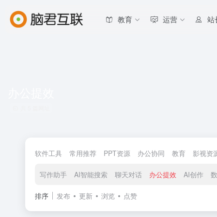
教育
运营
站
办公提效
共 5 篇网址
软件工具
常用推荐
PPT资源
办公协同
教育
影视资
写作助手
AI智能搜索
聊天对话
办公提效
AI创作
排序
发布
更新
浏览
点赞