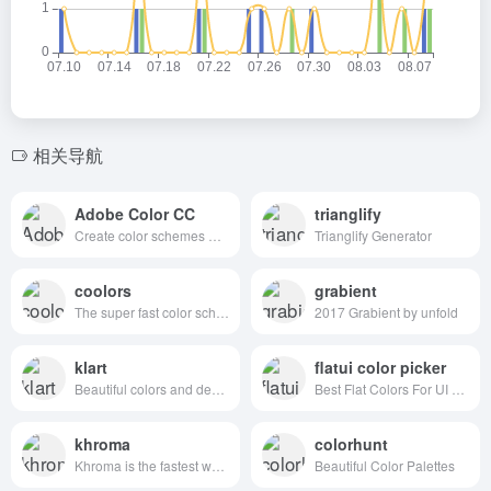
相关导航
Adobe Color CC
trianglify
Create color schemes with the color wheel or browse thousands of color combinations from the Color community.
Trianglify Generator
coolors
grabient
The super fast color schemes generator!
2017 Grabient by unfold
klart
flatui color picker
Beautiful colors and designs to your inbox every week
Best Flat Colors For UI Design
khroma
colorhunt
Khroma is the fastest way to discover, search, and save color combos you'll want to use.
Beautiful Color Palettes