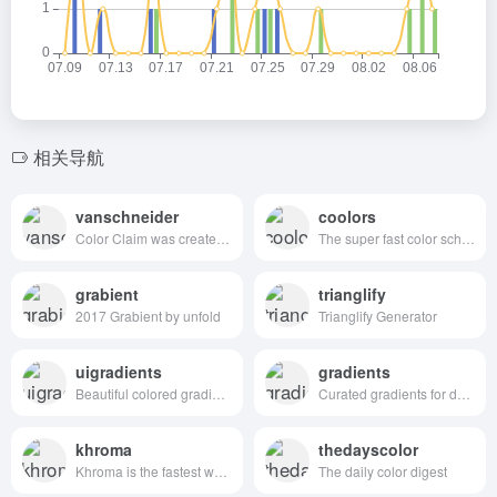
相关导航
vanschneider
coolors
Color Claim was created in 2012 by Tobias van Schneider with the goal to collect & combine unique colors for my future projects.
The super fast color schemes generator!
grabient
trianglify
2017 Grabient by unfold
Trianglify Generator
uigradients
gradients
Beautiful colored gradients
Curated gradients for designers and developers
khroma
thedayscolor
Khroma is the fastest way to discover, search, and save color combos you'll want to use.
The daily color digest