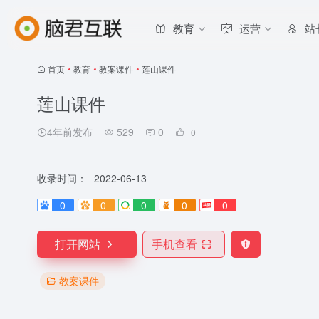
教育
运营
站
首页
•
教育
•
教案课件
•
莲山课件
莲山课件
4年前发布
529
0
0
收录时间：
2022-06-13
0
0
0
0
0
打开网站
手机查看
教案课件