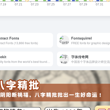
tract Fonts
Fontsquirrel
ract Fonts (13,866 free fonts)
FREE fonts for graphic desig
ekit
字体传奇网
Quality fonts from the world’s best foundries.
中国首个字体品牌设计师交流