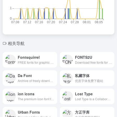
相关导航
Fontsquirrel
FONTS2U
FREE fonts for graphic designers
Download free fonts for Windows and Macintosh.
Da Font
私藏字体
Archive of freely downloadable fonts.
优质字体免费下载站
ion icons
Lost Type
The premium icon font for Ionic Framework
Lost Type is a Collaborative Digital Type Foundry
Urban Fonts
方正字库