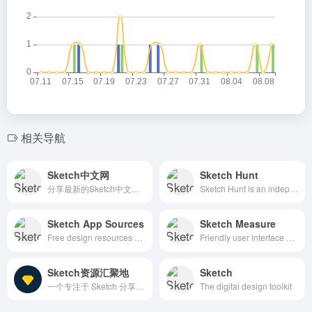
相关导航
Sketch中文网
Sketch Hunt
分享最新的Sketch中文手册
Sketch Hunt is an independent blog sharing gems in learning, plugins &amp; design tools for fans of Sketch app.
Sketch App Sources
Sketch Measure
Free design resources and plugins - Icons, UI Kits, Wireframes, iOS, Android Templates for Sketch
Friendly user interface offers you a more intuitive way of making marks.
Sketch资源汇聚地
Sketch
一个专注于 Sketch 分享交流的互动平台。
The digital design toolkit