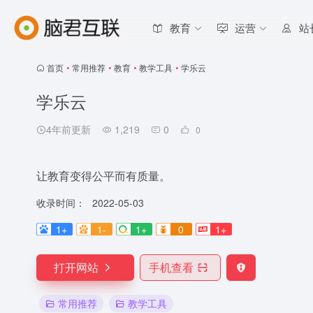
教育
运营
站
首页
•
常用推荐
•
教育
•
教学工具
•
学乐云
学乐云
4年前更新
1,219
0
0
让教育变得公平而有质量。
收录时间：
2022-05-03
1+
1-
1+
0
1+
打开网站
手机查看
常用推荐
教学工具