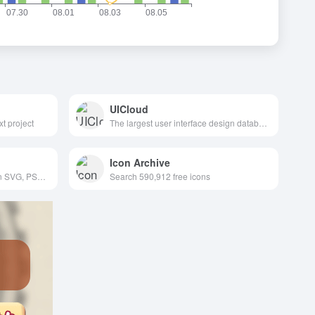
UICloud
xt project
The largest user interface design database in the world.
Icon Archive
634,000+ Free vector icons in SVG, PSD, PNG, EPS format or as ICON FONT.
Search 590,912 free icons