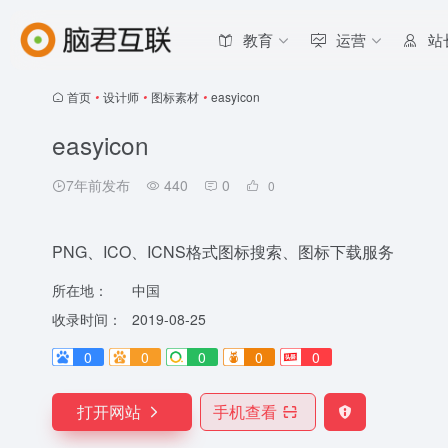
教育
运营
站
首页
•
设计师
•
图标素材
•
easyicon
easyicon
7年前发布
440
0
0
PNG、ICO、ICNS格式图标搜索、图标下载服务
所在地：
中国
收录时间：
2019-08-25
0
0
0
0
0
打开网站
手机查看