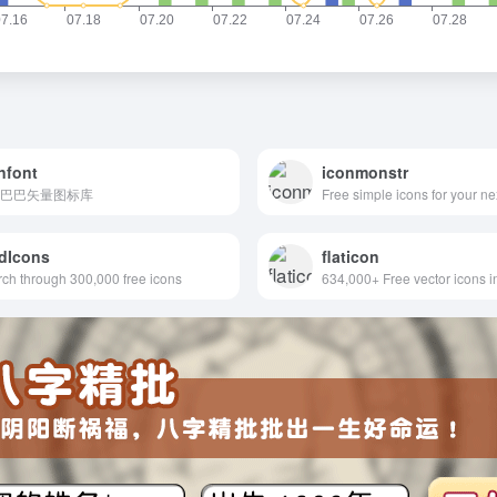
nfont
iconmonstr
巴巴矢量图标库
Free simple icons for your ne
dIcons
flaticon
ch through 300,000 free icons