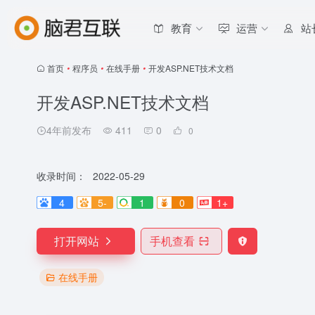
教育
运营
站
首页
•
程序员
•
在线手册
•
开发ASP.NET技术文档
开发ASP.NET技术文档
4年前发布
411
0
0
收录时间：
2022-05-29
4
5-
1
0
1+
打开网站
手机查看
在线手册