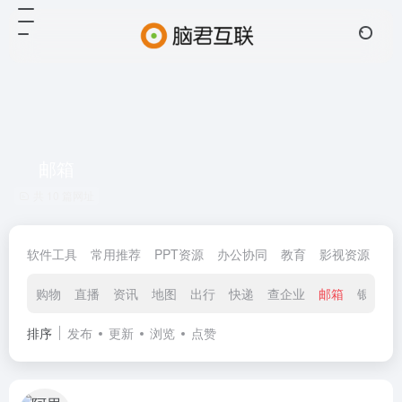
邮箱
共 10 篇网址
软件工具
常用推荐
PPT资源
办公协同
教育
影视资源
金
购物
直播
资讯
地图
出行
快递
查企业
邮箱
银行
排序
发布
更新
浏览
点赞